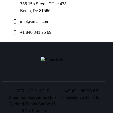
785 15h Street, Office 478
Berlin, De 81566
info@email.com
+1 840 841 25 69
+49 421 66 93 66
STRUNCK HOLZ
Steuerberater Andree Holz
info@strunck-holz.de
Gerhard-Rohlfs-Straße 16
28757 Bremen