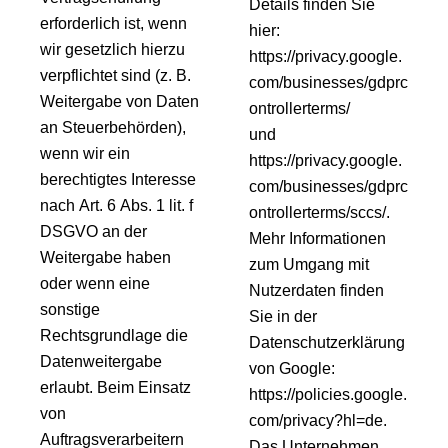
Details finden Sie
erforderlich ist, wenn
hier:
wir gesetzlich hierzu
https://privacy.google.
verpflichtet sind (z. B.
com/businesses/gdprc
Weitergabe von Daten
ontrollerterms/
an Steuerbehörden),
und
wenn wir ein
https://privacy.google.
berechtigtes Interesse
com/businesses/gdprc
nach Art. 6 Abs. 1 lit. f
ontrollerterms/sccs/.
DSGVO an der
Mehr Informationen
Weitergabe haben
zum Umgang mit
oder wenn eine
Nutzerdaten finden
sonstige
Sie in der
Rechtsgrundlage die
Datenschutzerklärung
Datenweitergabe
von Google:
erlaubt. Beim Einsatz
https://policies.google.
von
com/privacy?hl=de.
Auftragsverarbeitern
Das Unternehmen