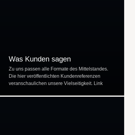
Was Kunden sagen
Zu uns passen alle Formate des Mittelstandes.
Die hier veröffentlichten Kundenreferenzen
veranschaulichen unsere Vielseitigkeit. Link
Kurzbewertungen können Sie auch hier
einsehen:
https://meinungsmeister.de/zertifikat/strunck-holz-
partnerschaft-steuerberatungsgesellschaft-mbb-
5QyE/