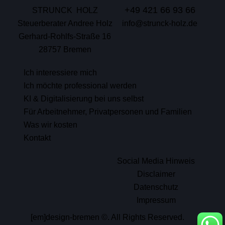
+49 421 66 93 66
STRUNCK HOLZ
Steuerberater Andree Holz
info@strunck-holz.de
Gerhard-Rohlfs-Straße 16
28757 Bremen
Ich interessiere mich
Ich möchte professional werden
KI & Digitalisierung bei uns selbst
Für Arbeitnehmer, Privatpersonen und Familien
Was wir kosten
Kontakt
Social Media Hinweis
Disclaimer
Datenschutz
Impressum
[em]design-bremen
©. All Rights Reserved.