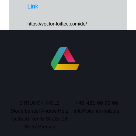
Link
https://vector-foiltec.com/de/
+49 421 66 93 66
STRUNCK HOLZ
Steuerberater Andree Holz
info@strunck-holz.de
Gerhard-Rohlfs-Straße 16
28757 Bremen