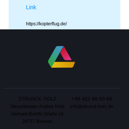
Link
https://kopterflug.de/
+49 421 66 93 66
STRUNCK HOLZ
Steuerberater Andree Holz
info@strunck-holz.de
Gerhard-Rohlfs-Straße 16
28757 Bremen