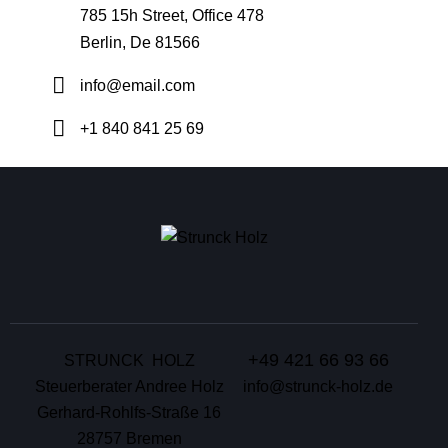
785 15h Street, Office 478
Berlin, De 81566
info@email.com
+1 840 841 25 69
+49 421 66 93 66
STRUNCK HOLZ
Steuerberater Andree Holz
info@strunck-holz.de
Gerhard-Rohlfs-Straße 16
28757 Bremen