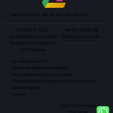
Was wir machen
Wer wir sind
Was uns leitet
+49 421 66 93 66
STRUNCK HOLZ
Steuerberater Andree Holz
info@strunck-holz.de
Gerhard-Rohlfs-Straße 16
28757 Bremen
Ich interessiere mich
Ich möchte professional werden
KI & Digitalisierung bei uns selbst
Für Arbeitnehmer, Privatpersonen und Familien
Was wir kosten
Kontakt
Social Media Hinweis
Disclaimer